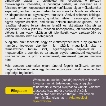
élményeink alapján a félelmekkel teli jövőképet. A fokozott
Könyvajánló
munkavégzési intenzitás, a pénzügyi terhek, az időzavar és a
felszínes emberi kapcsolatok állandó konfliktusai olyan mókuskereket
képeznek, amiben nagyon nehéz talpon maradni. Mindezek ellenére
Video anyagok
az idegrendszer az egyensúlyra törekszik. Amivel nehezen boldogul,
az pedig az olyan parancs, gondolat, félelem, szorongás, düh és
egyéb negatív érzelem, ami fizikai szinten impulzust generál, de a
reagálás ellenére folyamatosan fennáll és aktivitásra készteti az
Elérhetőségek
idegeinket. Ahol a jelzések tartósan becsapódnak, ott tünetet fognak
előidézni, ami vagy lokálisan ott jelentkezik vagy szétszóródik és
valahol máshol idéz elő betegséget.
A legjobb, amit tehetünk, hogy az életkörnyezetünket a nyugalom és
harmónia jegyében alakítjuk ki, töltünk magunkkal, akár a
természetben töltünk időt, egészségesen táplálkozunk, ,
megszeretjük a csendet és az anyagi egyéb természetű vágyainkat
visszaszorítjuk, a pozitív élményeket, embereket gyűjtjük magunk
köré...
Más esetben számtalan olyan tünettel fogunk találkozni, aminek
megszüntetéséhez akár egy természetgyógyász szakmai és emberi
segítsége fog kelleni.
Weboldalunk sütiket (cookie) használ működése
folyamán annak érdekében, hogy a legjobb
Facebook
X
felhasználói élményt nyújthassa Önnek, valamint
Elfogadom
a látogatottság mérése céljából. A sütik
használatát bármikor letilthatja! Erről bővebb
információkat olvashat itt:
Adatkezelési
tájékoztatónk