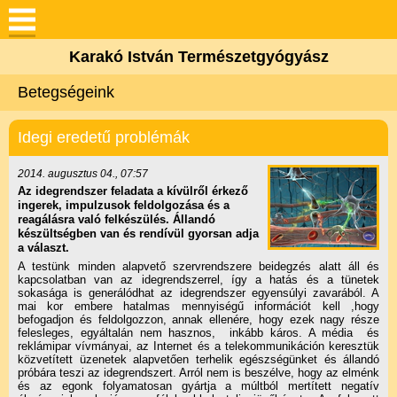
Keresés
Karakó István Természetgyógyász
Bemutatkozás
Betegségeink
Videók tőlem
Idegi eredetű problémák
Amit nyújtok
2014. augusztus 04., 07:57
Az idegrendszer feladata a kívülről érkező
ingerek, impulzusok feldolgozása és a
Betegségeink
reagálásra való felkészülés. Állandó
készültségben van és rendívül gyorsan adja
a választ.
Hasznos
A testünk minden alapvető szervrendszere beidegzés alatt áll és
kapcsolatban van az idegrendszerrel, így a hatás és a tünetek
sokasága is generálódhat az idegrendszer egyensúlyi zavarából. A
mai kor embere hatalmas mennyiségű információt kell ,hogy
Gondolatok / Blog
befogadjon és feldolgozzon, annak ellenére, hogy ezek nagy része
felesleges, egyáltalán nem hasznos, inkább káros. A média és
reklámipar vívmányai, az Internet és a telekommunikáción keresztük
Életképek
közvetített üzenetek alapvetően terhelik egészségünket és állandó
próbára teszi az idegrendszert. Arról nem is beszélve, hogy az elménk
és az egonk folyamatosan gyártja a múltból mertített negatív