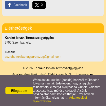
Könyvajánló
Facebook
X
Video anyagok
Elérhetőségek
Elérhetőségek
Karakó István Természetgyógyász
9700 Szombathely,
E-mail:
pszichotronikamagyarorszag@gmail.com
© 2026 - Karakó István Természetgyógyász
Adatkezelési tájékoztató
Oldal információk
Impresszum
Weboldalunk sütiket (cookie) használ működése
Karakó István Természetgyógyász
folyamán annak érdekében, hogy a legjobb
Természetgyógyász terapeuta
felhasználói élményt nyújthassa Önnek, valamint
Elfogadom
a látogatottság mérése céljából. A sütik
használatát bármikor letilthatja! Erről bővebb
információkat olvashat itt:
Adatkezelési
tájékoztatónk