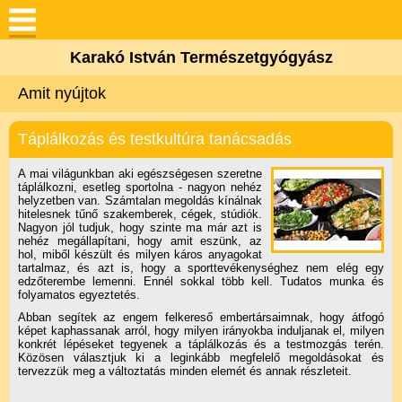
Keresés
Karakó István Természetgyógyász
Bemutatkozás
Amit nyújtok
Videók tőlem
Táplálkozás és testkultúra tanácsadás
Amit nyújtok
A mai világunkban aki egészségesen szeretne
táplálkozni, esetleg sportolna - nagyon nehéz
helyzetben van. Számtalan megoldás kínálnak
hitelesnek tűnő szakemberek, cégek, stúdiók.
Betegségeink
Nagyon jól tudjuk, hogy szinte ma már azt is
nehéz megállapítani, hogy amit eszünk, az
hol, miből készült és milyen káros anyagokat
Hasznos
tartalmaz, és azt is, hogy a sporttevékenységhez nem elég egy
edzőterembe lemenni. Ennél sokkal több kell. Tudatos munka és
folyamatos egyeztetés.
Gondolatok / Blog
Abban segítek az engem felkereső embertársaimnak, hogy átfogó
képet kaphassanak arról, hogy milyen irányokba induljanak el, milyen
konkrét lépéseket tegyenek a táplálkozás és a testmozgás terén.
Közösen választjuk ki a leginkább megfelelő megoldásokat és
Életképek
tervezzük meg a változtatás minden elemét és annak részleteit.